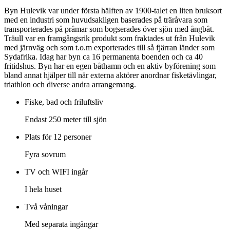
Byn Hulevik var under första hälften av 1900-talet en liten bruksort
med en industri som huvudsakligen baserades på träråvara som
transporterades på pråmar som bogserades över sjön med ångbåt.
Träull var en framgångsrik produkt som fraktades ut från Hulevik
med järnväg och som t.o.m exporterades till så fjärran länder som
Sydafrika. Idag har byn ca 16 permanenta boenden och ca 40
fritidshus. Byn har en egen båthamn och en aktiv byförening som
bland annat hjälper till när externa aktörer anordnar fisketävlingar,
triathlon och diverse andra arrangemang.
Fiske, bad och friluftsliv
Endast 250 meter till sjön
Plats för 12 personer
Fyra sovrum
TV och WIFI ingår
I hela huset
Två våningar
Med separata ingångar