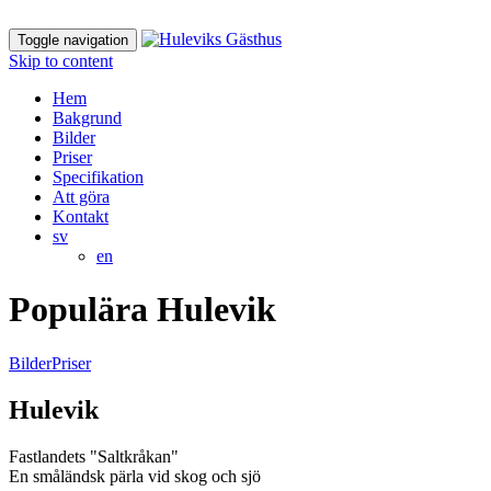
Toggle navigation
Skip to content
Hem
Bakgrund
Bilder
Priser
Specifikation
Att göra
Kontakt
sv
en
Populära Hulevik
Bilder
Priser
Hulevik
Fastlandets "Saltkråkan"
En småländsk pärla vid skog och sjö