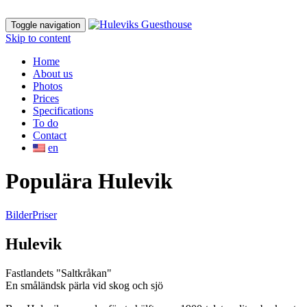
Toggle navigation
Skip to content
Home
About us
Photos
Prices
Specifications
To do
Contact
en
Populära Hulevik
Bilder
Priser
Hulevik
Fastlandets "Saltkråkan"
En småländsk pärla vid skog och sjö