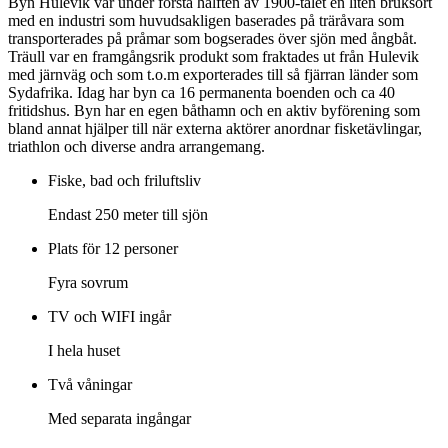
Byn Hulevik var under första hälften av 1900-talet en liten bruksort
med en industri som huvudsakligen baserades på träråvara som
transporterades på pråmar som bogserades över sjön med ångbåt.
Träull var en framgångsrik produkt som fraktades ut från Hulevik
med järnväg och som t.o.m exporterades till så fjärran länder som
Sydafrika. Idag har byn ca 16 permanenta boenden och ca 40
fritidshus. Byn har en egen båthamn och en aktiv byförening som
bland annat hjälper till när externa aktörer anordnar fisketävlingar,
triathlon och diverse andra arrangemang.
Fiske, bad och friluftsliv
Endast 250 meter till sjön
Plats för 12 personer
Fyra sovrum
TV och WIFI ingår
I hela huset
Två våningar
Med separata ingångar